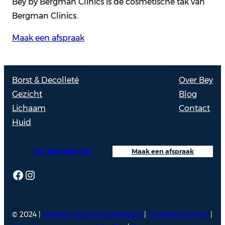
Bey by Bergman Clinics is de cosmetische tak van
Bergman Clinics.
Maak een afspraak
Borst & Decolleté
Over Bey
Gezicht
Blog
Lichaam
Contact
Huid
Tel: 088 9000 535
Maak een afspraak
Facebook
Instagram
© 2024 |
Rechten en privacyverklaring
|
Cookiestatement
|