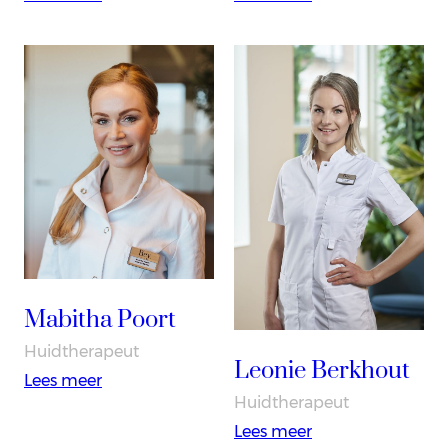
Mandy
Manon
Grootveld
Hofstede
Mabitha Poort
Huidtherapeut
Leonie Berkhout
:
Lees meer
Huidtherapeut
Mabitha
:
Lees meer
Poort