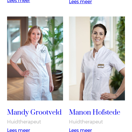
:
Lees meer
:
Lees meer
Margrieta
Yentl
Bergman
Sotthewes-
Hoorn
Mandy Grootveld
Manon Hofstede
Huidtherapeut
Huidtherapeut
:
:
Lees meer
Lees meer