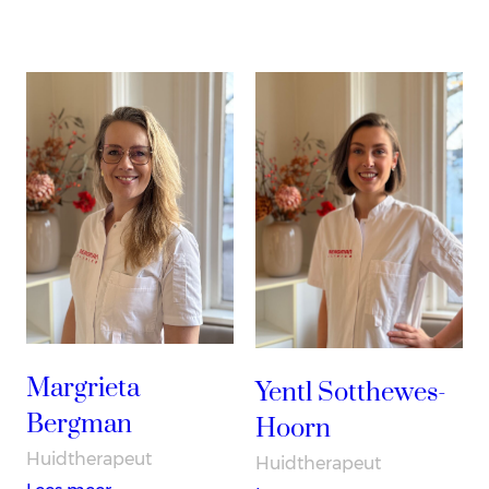
Margrieta
Yentl Sotthewes-
Bergman
Hoorn
Huidtherapeut
Huidtherapeut