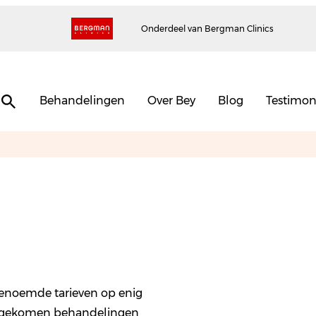
Onderdeel van Bergman Clinics
Behandelingen
Over Bey
Blog
Testimon
genoemde tarieven op enig
eengekomen behandelingen