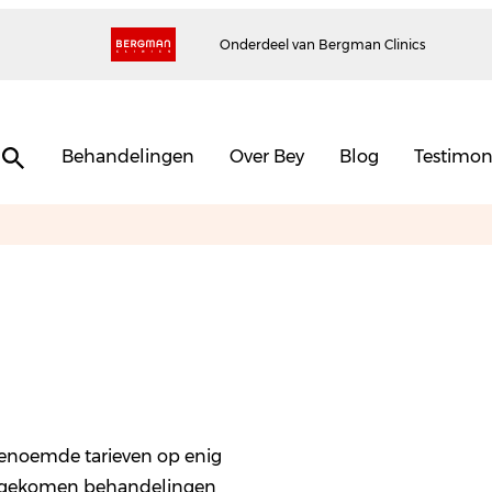
Onderdeel van Bergman Clinics
Behandelingen
Over Bey
Blog
Testimon
genoemde tarieven op enig
eengekomen behandelingen