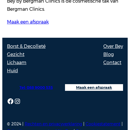
Bey by Bergman Clinics is de cosmetische tak van
Bergman Clinics.
Maak een afspraak
Borst & Decolleté
Over Bey
Gezicht
Blog
Lichaam
Contact
Huid
Tel: 088 9000 535
Maak een afspraak
Facebook
Instagram
© 2024 |
Rechten en privacyverklaring
|
Cookiestatement
|