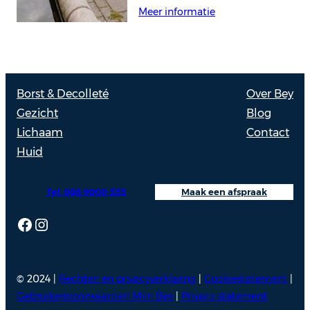
Meer informatie
Borst & Decolleté
Over Bey
Gezicht
Blog
Lichaam
Contact
Huid
Tel: 088 9000 535
Maak een afspraak
Facebook
Instagram
© 2024 |
Rechten en privacyverklaring
|
Cookiestatement
|
Gebruikersvoorwaarden Mijn Bey
|
Privacy statement